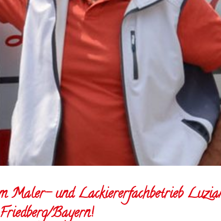
m Maler- und Lackiererfachbetrieb Luzia
Friedberg/Bayern!